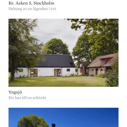
Kv. Asken 5, Stockholm
Delning av en lägenhet i två
Yngsjö
Ett hus till en arkitekt