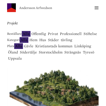
Andersson Arfwedson
Projekt
Alla
Offentlig
Privat
Professionell
Stiftelse
Beställare
Alla
Hem
Hus
Städer
tävling
Kategori
Alla
Gävle
Kristianstads kommun
Linköping
Plats
Öland
Södertälje
Storstockholm
Strängnäs
Tyresö
Uppsala