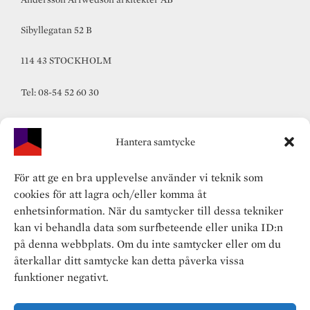
Sibyllegatan 52 B
114 43 STOCKHOLM
Tel: 08-54 52 60 30
info@andersson-arfwedson.se
Hantera samtycke
Följ oss
För att ge en bra upplevelse använder vi teknik som
Instagram
cookies för att lagra och/eller komma åt
Facebook
enhetsinformation. När du samtycker till dessa tekniker
kan vi behandla data som surfbeteende eller unika ID:n
LinkedIn
på denna webbplats. Om du inte samtycker eller om du
återkallar ditt samtycke kan detta påverka vissa
RSS
funktioner negativt.