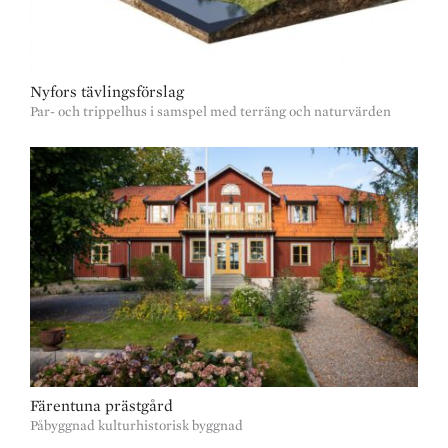
Nyfors tävlingsförslag
Par- och trippelhus i samspel med terräng och naturvärden
Färentuna prästgård
Påbyggnad kulturhistorisk byggnad