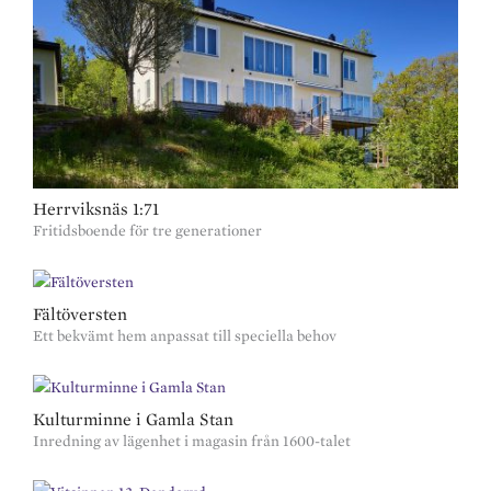
Herrviksnäs 1:71
Fritidsboende för tre generationer
Fältöversten
Ett bekvämt hem anpassat till speciella behov
Kulturminne i Gamla Stan
Inredning av lägenhet i magasin från 1600-talet