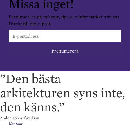
Missa inget!
Prenumerera på nyheter, tips och information från oss.
Direkt till din e-post.
”Den bästa
arkitekturen syns inte,
den känns.”
Andersson Arfwedson
Kontakt