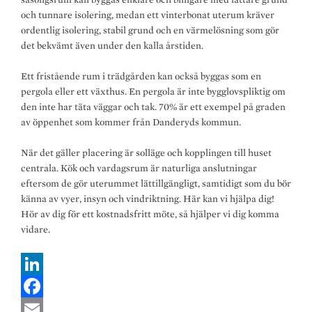
och tunnare isolering, medan ett vinterbonat uterum kräver
ordentlig isolering, stabil grund och en värmelösning som gör
det bekvämt även under den kalla årstiden.
Ett fristående rum i trädgården kan också byggas som en
pergola eller ett växthus. En pergola är inte bygglovspliktig om
den inte har täta väggar och tak. 70% är ett exempel på graden
av öppenhet som kommer från Danderyds kommun.
När det gäller placering är solläge och kopplingen till huset
centrala. Kök och vardagsrum är naturliga anslutningar
eftersom de gör uterummet lättillgängligt, samtidigt som du bör
känna av vyer, insyn och vindriktning. Här kan vi hjälpa dig!
Hör av dig för ett kostnadsfritt möte, så hjälper vi dig komma
vidare.
L
i
F