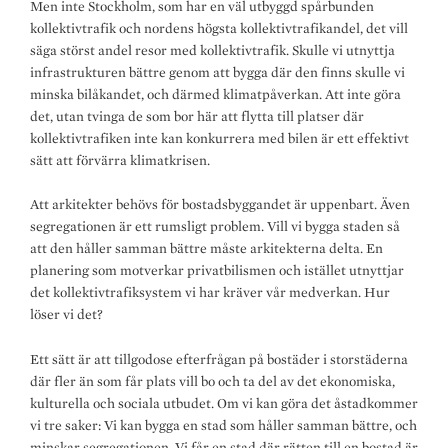
Men inte Stockholm, som har en väl utbyggd spårbunden
kollektivtrafik och nordens högsta kollektivtrafikandel, det vill
säga störst andel resor med kollektivtrafik. Skulle vi utnyttja
infrastrukturen bättre genom att bygga där den finns skulle vi
minska bilåkandet, och därmed klimatpåverkan. Att inte göra
det, utan tvinga de som bor här att flytta till platser där
kollektivtrafiken inte kan konkurrera med bilen är ett effektivt
sätt att förvärra klimatkrisen.
Att arkitekter behövs för bostadsbyggandet är uppenbart. Även
segregationen är ett rumsligt problem. Vill vi bygga staden så
att den håller samman bättre måste arkitekterna delta. En
planering som motverkar privatbilismen och istället utnyttjar
det kollektivtrafiksystem vi har kräver vår medverkan. Hur
löser vi det?
Ett sätt är att tillgodose efterfrågan på bostäder i storstäderna
där fler än som får plats vill bo och ta del av det ekonomiska,
kulturella och sociala utbudet. Om vi kan göra det åstadkommer
vi tre saker: Vi kan bygga en stad som håller samman bättre, och
minskar segregationen. Vi får en stad där rätten till en bostad är