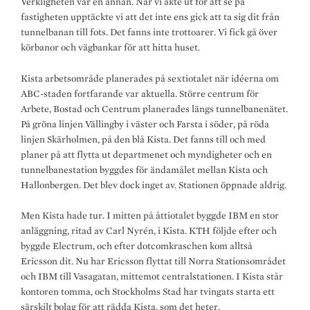
Verkligheten var en annan. När vi åkte ut för att se på
fastigheten upptäckte vi att det inte ens gick att ta sig dit från
tunnelbanan till fots. Det fanns inte trottoarer. Vi fick gå över
körbanor och vägbankar för att hitta huset.
Kista arbetsområde planerades på sextiotalet när idéerna om
ABC-staden fortfarande var aktuella. Större centrum för
Arbete, Bostad och Centrum planerades längs tunnelbanenätet.
På gröna linjen Vällingby i väster och Farsta i söder, på röda
linjen Skärholmen, på den blå Kista. Det fanns till och med
planer på att flytta ut departmenet och myndigheter och en
tunnelbanestation byggdes för ändamålet mellan Kista och
Hallonbergen. Det blev dock inget av. Stationen öppnade aldrig.
Men Kista hade tur. I mitten på åttiotalet byggde IBM en stor
anläggning, ritad av Carl Nyrén, i Kista. KTH följde efter och
byggde Electrum, och efter dotcomkraschen kom alltså
Ericsson dit. Nu har Ericsson flyttat till Norra Stationsområdet
och IBM till Vasagatan, mittemot centralstationen. I Kista står
kontoren tomma, och Stockholms Stad har tvingats starta ett
särskilt bolag för att rädda Kista, som det heter.