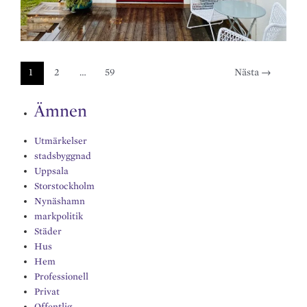
1
2
…
59
Nästa
→
Ämnen
Utmärkelser
stadsbyggnad
Uppsala
Storstockholm
Nynäshamn
markpolitik
Städer
Hus
Hem
Professionell
Privat
Offentlig