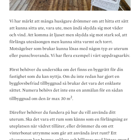
Vi har märkt att många husägare drömmer om att hitta ett sätt
att kunna sitta ute, vara ute, men ändå skydda sig mot väder
och vind. Att komma åt ljuset men skydda sig mot stark sol, att
förlänga utesäsongen men kunna sitta varmt och torrt.
Motsägelser som brukar kunna lösas med någon typ av uterum
eller punschveranda. Vi har flera exempel i vårt uppdragsarkiv.
Först behöver du undersöka om det finns en byggrätt för din
fastighet som du kan nyttja. Om du inte redan har gjort en
bygglovsbefriad tillbyggnad så brukar det vara det enklaste
sättet. Numera behövs det inte ens en anmälan för en sådan
2
tillbyggnad om den är max 30 m
.
Därefter behöver du fundera på hur du vill använda ditt
uterum. Ska det vara ett rum som känns som en förlängning av
uteplatsen när vädret tillåter, eller drömmer du om ett
vinterbonat utrymme som går att använda året runt? Ett
säsongsrum kan byggas enklare och billigare med lättare grund