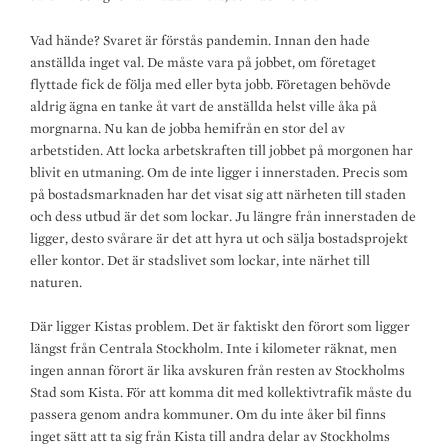
Vad hände? Svaret är förstås pandemin. Innan den hade
anställda inget val. De måste vara på jobbet, om företaget
flyttade fick de följa med eller byta jobb. Företagen behövde
aldrig ägna en tanke åt vart de anställda helst ville åka på
morgnarna. Nu kan de jobba hemifrån en stor del av
arbetstiden. Att locka arbetskraften till jobbet på morgonen har
blivit en utmaning. Om de inte ligger i innerstaden. Precis som
på bostadsmarknaden har det visat sig att närheten till staden
och dess utbud är det som lockar. Ju längre från innerstaden de
ligger, desto svårare är det att hyra ut och sälja bostadsprojekt
eller kontor. Det är stadslivet som lockar, inte närhet till
naturen.
Där ligger Kistas problem. Det är faktiskt den förort som ligger
längst från Centrala Stockholm. Inte i kilometer räknat, men
ingen annan förort är lika avskuren från resten av Stockholms
Stad som Kista. För att komma dit med kollektivtrafik måste du
passera genom andra kommuner. Om du inte åker bil finns
inget sätt att ta sig från Kista till andra delar av Stockholms