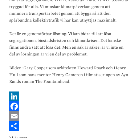
tryggad för alla. Vi minskar klimatpåverkan genom att
minimera transportarbetet genom att bygga så att den
spårbundna kollektivtrafik vi har kan utnyttjas maximalt.
Det är en genomförbar lösning. Vi kan bidra till att lösa
segregationen, biostadsbristen och klimatkrisen. Det kanske
finns andra sätt att lösa det. Men en sak är säker: är vi inte en
del av lösningen är vi en del av problemet.
Bilden: Gary Cooper som arkitekten Howard Roark och Henry
Hull som hans mentor Henry Cameron i filmatiseringen av Ayn
Rands roman The Fountainhead.
L
i
F
n
a
E
k
c
m
S
Arkitekterna
Läs mer