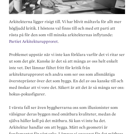
Arkitekterna ligger risigt till. Vi har blivit måltavla för allt mer
högljudd kritik. I höstens val finns till och med ett parti att
rösta på för den som vill minska arkitekternas inflytande:
Partiet Arkitekturupproret
.
Problemet uppstår när vi inte kan förklara varför det vi ritar ser
ut som det gör. Kanske är det så att många av oss helt enkelt
inte vet. Det lämnar fältet fritt för kritik från
arkitekturupproret och andra som ser oss som allsmäktiga
överstepräster över det som byggs. En del av oss kanske till och
med önskar att vi vore det. Säkert är att det är så många ser oss:
hokus-pokusfigurer.
I värsta fall ser även byggherrarna oss som illusionister som
välsignar deras byggen med omätbara kvaliteter, medan de
själva håller koll på det mätbara. Så kan vi inte ha det.
Arkitektur handlar om att bygga. Mått och geometri är
fundamantet för vårt yrke. Lämnar vi ansvaret för det mätbara