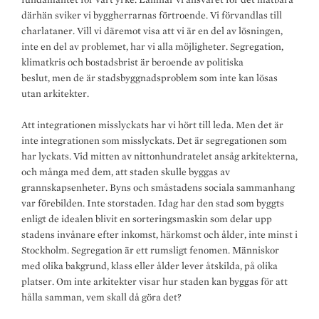
därhän sviker vi byggherrarnas förtroende. Vi förvandlas till
charlataner. Vill vi däremot visa att vi är en del av lösningen,
inte en del av problemet, har vi alla möjligheter. Segregation,
klimatkris och bostadsbrist är beroende av politiska
beslut, men de är stadsbyggnadsproblem som inte kan lösas
utan arkitekter.
Att integrationen misslyckats har vi hört till leda. Men det är
inte integrationen som misslyckats. Det är segregationen som
har lyckats. Vid mitten av nittonhundratelet ansåg arkitekterna,
och många med dem, att staden skulle byggas av
grannskapsenheter. Byns och småstadens sociala sammanhang
var förebilden. Inte storstaden. Idag har den stad som byggts
enligt de idealen blivit en sorteringsmaskin som delar upp
stadens invånare efter inkomst, härkomst och ålder, inte minst i
Stockholm. Segregation är ett rumsligt fenomen. Människor
med olika bakgrund, klass eller ålder lever åtskilda, på olika
platser. Om inte arkitekter visar hur staden kan byggas för att
hålla samman, vem skall då göra det?