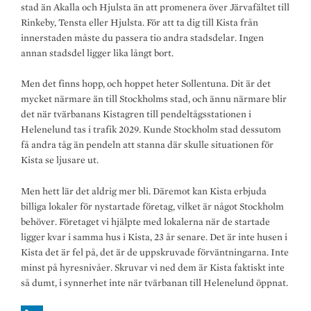
stad än Akalla och Hjulsta än att promenera över Järvafältet till
Rinkeby, Tensta eller Hjulsta. För att ta dig till Kista från
innerstaden måste du passera tio andra stadsdelar. Ingen
annan stadsdel ligger lika långt bort.
Men det finns hopp, och hoppet heter Sollentuna. Dit är det
mycket närmare än till Stockholms stad, och ännu närmare blir
det när tvärbanans Kistagren till pendeltågsstationen i
Helenelund tas i trafik 2029. Kunde Stockholm stad dessutom
få andra tåg än pendeln att stanna där skulle situationen för
Kista se ljusare ut.
Men hett lär det aldrig mer bli. Däremot kan Kista erbjuda
billiga lokaler för nystartade företag, vilket är något Stockholm
behöver. Företaget vi hjälpte med lokalerna när de startade
ligger kvar i samma hus i Kista, 23 år senare. Det är inte husen i
Kista det är fel på, det är de uppskruvade förväntningarna. Inte
minst på hyresnivåer. Skruvar vi ned dem är Kista faktiskt inte
så dumt, i synnerhet inte när tvärbanan till Helenelund öppnat.