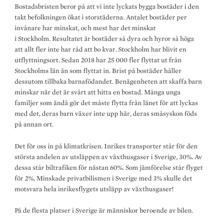
Bostadsbristen beror på att vi inte lyckats bygga bostäder i den
takt befolkningen ökat i storstäderna. Antalet bostäder per
invånare har minskat, och mest har det minskat
i Stockholm. Resultatet är bostäder så dyra och hyror så höga
att allt fler inte har råd att bo kvar. Stockholm har blivit en
utflyttningsort. Sedan 2018 har 25 000 fler flyttat ut från
Stockholms län än som flyttat in. Brist på bostäder håller
dessutom tillbaka barnafödandet. Benägenheten att skaffa barn
minskar när det är svårt att hitta en bostad. Många unga
familjer som ändå gör det måste flytta från länet för att lyckas
med det, deras barn växer inte upp här, deras småsyskon föds
på annan ort.
Det för oss in på klimatkrisen. Inrikes transporter står för den
största andelen av utsläppen av växthusgaser i Sverige, 30%. Av
dessa står biltrafiken för nästan 60%. Som jämförelse står flyget
för 2%. Minskade privatbilismen i Sverige med 3% skulle det
motsvara hela inrikesflygets utsläpp av växthusgaser!
På de flesta platser i Sverige är människor beroende av bilen.