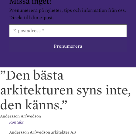
Missa inget!
Prenumerera på nyheter, tips och information från oss.
Direkt till din e-post.
”Den bästa
arkitekturen syns inte,
den känns.”
Andersson Arfwedson
Kontakt
Andersson Arfwedson arkitekter AB