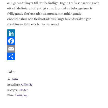
och gatunät knyts till det befintliga. Ingen trafikseparering och
ett väl definierat offentligt rum. Stor del av bebyggelsen är
friliggande flerbostadshus, men sammanhängande
enbostadshus och flerbostadshus längs huvudstråken gör
strukturen tätare och mer varierad.
L
i
F
n
a
E
k
c
m
S
Fakta
e
e
a
h
År:
2010
d
b
i
a
Beställare:
Offentlig
I
o
l
r
Kategori:
Städer
n
o
e
Plats:
Linköping
k