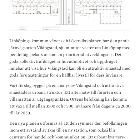
Linköpings kommun växer och i översiktsplanen har den gamla
järnvägsorten Vikingstad, sju minuter väster om Linköping med
pendeltåg, pekats ut som en prioriterad utvecklingsort. Det
goda kollektivtrafikläget är huvudmotivet och uppdraget
innebar att visa hur Vikingstad kan bli en attraktiv småstad med
goda förutsättningar för en hållbar livsstil för dess invånare.
Vårt förslag bygger på en analys av Vikingstad och attraktiva
småstäders urbana struktur. Ett alternativ till förorten och
villamattan är utgångspunkten. Ortens befolkning kan komma
att växa till mellan 3500 och 7500 invånare från dagens ca 2000
till år 2050.
Den nya planen utformas så att den rymmer den befolkningen
inom ett avstånd av 1km till en ny station, som också blir
centrum för handel och kommunikation. Ett urbant kvarters-