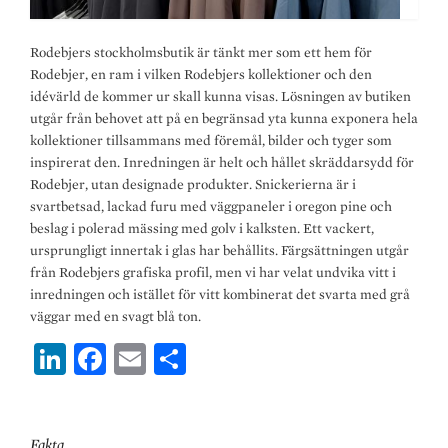
Rodebjers stockholmsbutik är tänkt mer som ett hem för
Rodebjer, en ram i vilken Rodebjers kollektioner och den
idévärld de kommer ur skall kunna visas. Lösningen av butiken
utgår från behovet att på en begränsad yta kunna exponera hela
kollektioner tillsammans med föremål, bilder och tyger som
inspirerat den. Inredningen är helt och hållet skräddarsydd för
Rodebjer, utan designade produkter. Snickerierna är i
svartbetsad, lackad furu med väggpaneler i oregon pine och
beslag i polerad mässing med golv i kalksten. Ett vackert,
ursprungligt innertak i glas har behållits. Färgsättningen utgår
från Rodebjers grafiska profil, men vi har velat undvika vitt i
inredningen och istället för vitt kombinerat det svarta med grå
väggar med en svagt blå ton.
Li
Fa
E
D
n
ce
m
el
ke
b
ai
a
Fakta