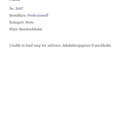
dI
o
l
År:
2007
n
o
Beställare:
Professionell
k
Kategori:
Hem
Plats:
Storstockholm
Unable to load map for address: Jakobsbergsgatan 8 stockholm