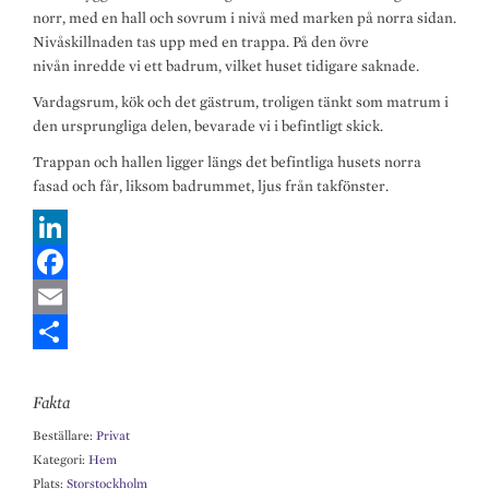
norr, med en hall och sovrum i nivå med marken på norra sidan.
Nivåskillnaden tas upp med en trappa. På den övre
nivån inredde vi ett badrum, vilket huset tidigare saknade.
Vardagsrum, kök och det gästrum, troligen tänkt som matrum i
den ursprungliga delen, bevarade vi i befintligt skick.
Trappan och hallen ligger längs det befintliga husets norra
fasad och får, liksom badrummet, ljus från takfönster.
L
i
F
n
a
E
k
c
m
S
Fakta
e
e
a
h
Beställare:
Privat
d
b
i
a
Kategori:
Hem
I
o
l
r
Plats:
Storstockholm