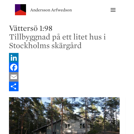
Andersson Arfwedson
Vättersö 1:98
Tillbyggnad på ett litet hus i
Stockholms skärgård
L
i
F
n
a
E
k
c
m
S
e
e
a
h
d
b
i
a
I
o
l
r