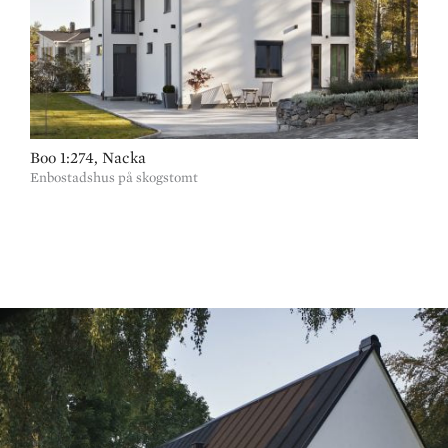
Boo 1:274, Nacka
Enbostadshus på skogstomt