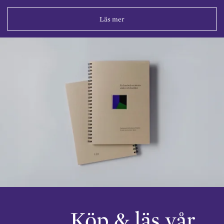
Läs mer
Köp & läs vår