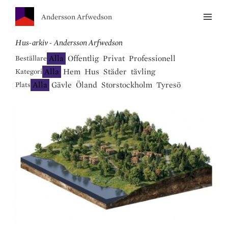
Andersson Arfwedson
Hus-arkiv - Andersson Arfwedson
Alla
Offentlig
Privat
Professionell
Beställare
Alla
Hem
Hus
Städer
tävling
Kategori
Alla
Gävle
Öland
Storstockholm
Tyresö
Plats