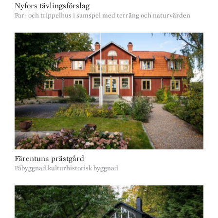
Nyfors tävlingsförslag
Par- och trippelhus i samspel med terräng och naturvärden
Färentuna prästgård
Påbyggnad kulturhistorisk byggnad