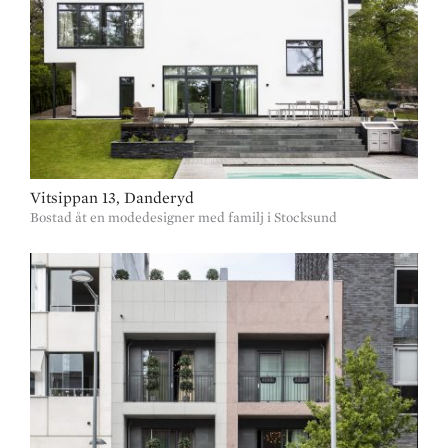
Vitsippan 13, Danderyd
Bostad åt en modedesigner med familj i Stocksund