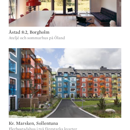
Åstad 8:2, Borgholm
Ateljé och sommarhus på Öland
Kv. Marsken, Sollentuna
Flerbostadshus i två färgstarka kvarter