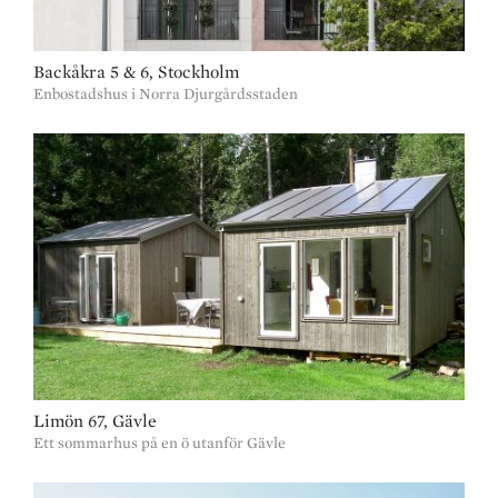
Backåkra 5 & 6, Stockholm
Enbostadshus i Norra Djurgårdsstaden
Limön 67, Gävle
Ett sommarhus på en ö utanför Gävle