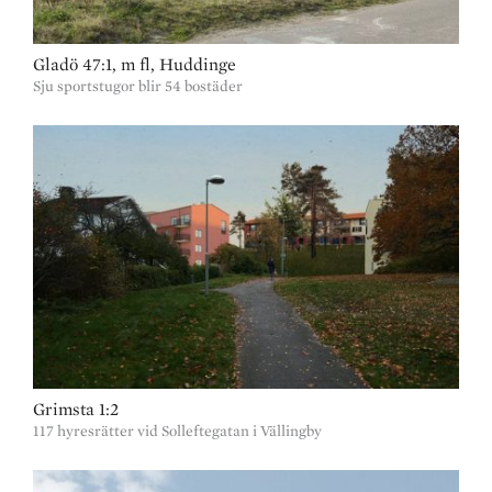
Gladö 47:1, m fl, Huddinge
Sju sportstugor blir 54 bostäder
Grimsta 1:2
117 hyresrätter vid Solleftegatan i Vällingby