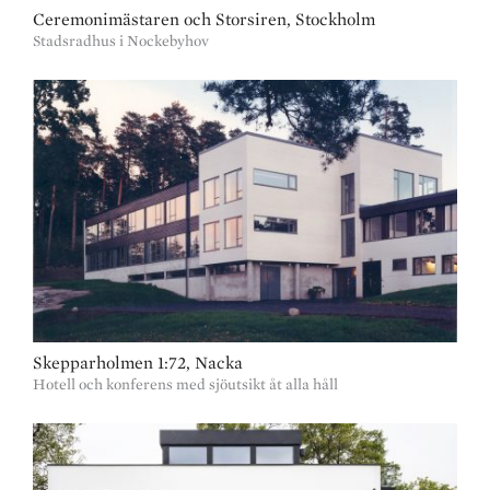
Ceremonimästaren och Storsiren, Stockholm
Stadsradhus i Nockebyhov
Skepparholmen 1:72, Nacka
Hotell och konferens med sjöutsikt åt alla håll