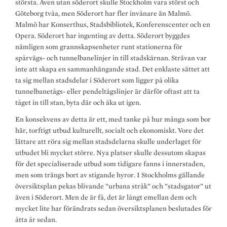
största. Även utan söderort skulle Stockholm vara störst och
Göteborg tvåa, men Söderort har fler invånare än Malmö.
Malmö har Konserthus, Stadsbibliotek, Konferenscenter och en
Opera. Söderort har ingenting av detta. Söderort byggdes
nämligen som grannskapsenheter runt stationerna för
spårvägs- och tunnelbanelinjer in till stadskärnan. Strävan var
inte att skapa en sammanhängande stad. Det enklaste sättet att
ta sig mellan stadsdelar i Söderort som ligger på olika
tunnelbanetågs- eller pendeltågslinjer är därför oftast att ta
tåget in till stan, byta där och åka ut igen.
En konsekvens av detta är ett, med tanke på hur många som bor
här, torftigt utbud kulturellt, socialt och ekonomiskt. Vore det
lättare att röra sig mellan stadsdelarna skulle underlaget för
utbudet bli mycket större. Nya platser skulle dessutom skapas
för det specialiserade utbud som tidigare fanns i innerstaden,
men som trängs bort av stigande hyror. I Stockholms gällande
översiktsplan pekas blivande ”urbana stråk” och ”stadsgator” ut
även i Söderort. Men de är få, det är långt emellan dem och
mycket lite har förändrats sedan översiktsplanen beslutades för
åtta år sedan.