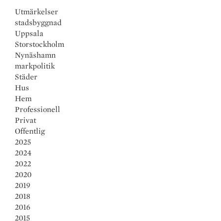
n
c
a
a
Utmärkelser
k
e
i
r
stadsbyggnad
e
b
l
e
Uppsala
Storstockholm
d
o
Nynäshamn
I
o
markpolitik
Städer
n
k
Hus
Hem
Professionell
Privat
Offentlig
2025
2024
2022
2020
2019
2018
2016
2015