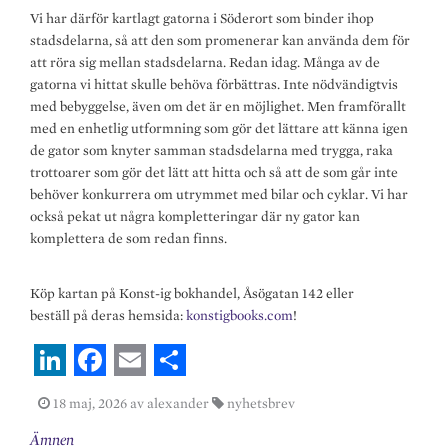
Vi har därför kartlagt gatorna i Söderort som binder ihop
stadsdelarna, så att den som promenerar kan använda dem för
att röra sig mellan stadsdelarna. Redan idag. Många av de
gatorna vi hittat skulle behöva förbättras. Inte nödvändigtvis
med bebyggelse, även om det är en möjlighet. Men framförallt
med en enhetlig utformning som gör det lättare att känna igen
de gator som knyter samman stadsdelarna med trygga, raka
trottoarer som gör det lätt att hitta och så att de som går inte
behöver konkurrera om utrymmet med bilar och cyklar. Vi har
också pekat ut några kompletteringar där ny gator kan
komplettera de som redan finns.
Köp kartan på Konst-ig bokhandel, Åsögatan 142 eller
beställ på deras hemsida:
konstigbooks.com
!
L
F
E
S
18 maj, 2026
av alexander
nyhetsbrev
i
a
m
h
Ämnen