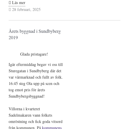
k
c
m
S
Ola
Läs mer
Andersson
28 februari, 2025
e
e
a
h
prisas
d
b
i
a
av
Konstakademien
I
o
l
r
Årets byggnad i Sundbyberg
2019
n
o
e
k
Glada pristagare!
Igår eftermiddag begav vi oss till
Sturegatan i Sundbyberg där det
var vårmarknad och fullt av folk.
16:45 steg Ola upp på scen och
tog emot pris för årets
Sundbybergsbyggnad!
Villorna i kvarteret
Sadelmakaren vann folkets
omröstning och fick goda vitsord
från kommunen. På
kommunens