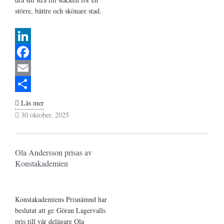
större, bättre och skönare stad.
L
i
F
n
a
E
k
c
m
S
Ola
Läs mer
Andersson
30 oktober, 2025
e
e
a
h
invald
d
b
i
a
i
Skönhetsrådet
I
o
l
r
Ola Andersson prisas av
Konstakademien
n
o
e
k
Konstakademiens Prisnämnd har
beslutat att ge Göran Lagervalls
pris till vår delägare Ola