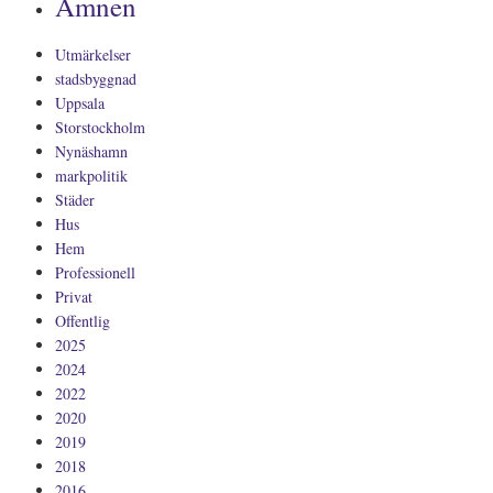
Ämnen
2019
I
o
l
r
n
o
e
Utmärkelser
stadsbyggnad
k
Uppsala
Storstockholm
Nynäshamn
markpolitik
Städer
Hus
Hem
Professionell
Privat
Offentlig
2025
2024
2022
2020
2019
2018
2016