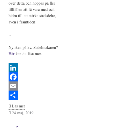
över detta och hoppas på fler
tillfällen att få vara med och
bidra till att stärka stadsdelar,
även i framtiden!
…
Nyfiken på kv. Sadelmakaren?
Här
kan du läsa mer.
L
i
F
n
a
E
k
c
m
S
Årets
Läs mer
byggnad
24 maj, 2019
e
e
a
h
i
d
b
i
a
Sundbyberg