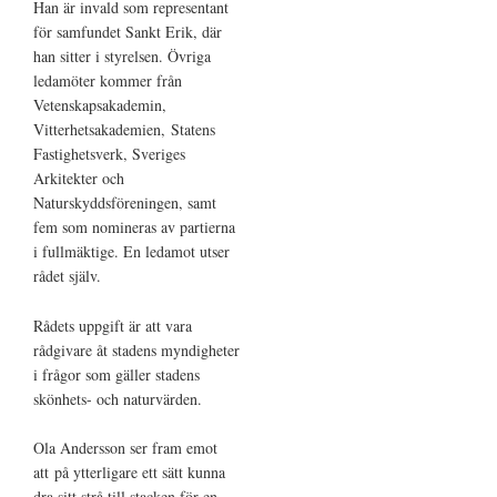
Han är invald som representant
för samfundet Sankt Erik, där
han sitter i styrelsen. Övriga
ledamöter kommer från
Vetenskapsakademin,
Vitterhetsakademien, Statens
Fastighetsverk, Sveriges
Arkitekter och
Naturskyddsföreningen, samt
fem som nomineras av partierna
i fullmäktige. En ledamot utser
rådet själv.
Rådets uppgift är att vara
rådgivare åt stadens myndigheter
i frågor som gäller stadens
skönhets- och naturvärden.
Ola Andersson ser fram emot
att på ytterligare ett sätt kunna
dra sitt strå till stacken för en