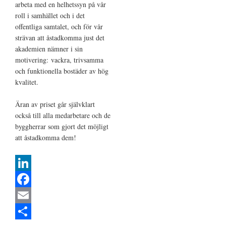
arbeta med en helhetssyn på vår
roll i samhället och i det
offentliga samtalet, och för vår
strävan att åstadkomma just det
akademien nämner i sin
motivering: vackra, trivsamma
och funktionella bostäder av hög
kvalitet.
Äran av priset går självklart
också till alla medarbetare och de
byggherrar som gjort det möjligt
att åstadkomma dem!
L
i
F
n
a
E