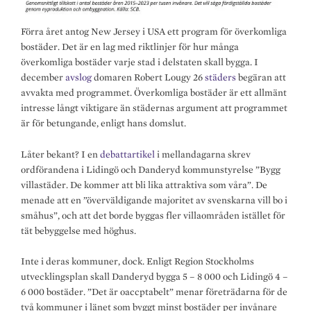
Förra året antog New Jersey i USA ett program för överkomliga
bostäder. Det är en lag med riktlinjer för hur många
överkomliga bostäder varje stad i delstaten skall bygga. I
december
avslog
domaren Robert Lougy 26
städers
begäran att
avvakta med programmet. Överkomliga bostäder är ett allmänt
intresse långt viktigare än städernas argument att programmet
är för betungande, enligt hans domslut.
Låter bekant? I en
debattartikel
i mellandagarna skrev
ordförandena i Lidingö och Danderyd kommunstyrelse ”Bygg
villastäder. De kommer att bli lika attraktiva som våra”. De
menade att en ”överväldigande majoritet av svenskarna vill bo i
småhus”, och att det borde byggas fler villaområden istället för
tät bebyggelse med höghus.
Inte i deras kommuner, dock. Enligt Region Stockholms
utvecklingsplan skall Danderyd bygga 5 – 8 000 och Lidingö 4 –
6 000 bostäder. ”Det är oaccptabelt” menar företrädarna för de
två kommuner i länet som byggt minst bostäder per invånare