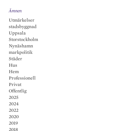
dI
o
l
e
Ämnen
n
o
Utmärkelser
k
stadsbyggnad
Uppsala
Storstockholm
Nynäshamn
markpolitik
Städer
Hus
Hem
Professionell
Privat
Offentlig
2025
2024
2022
2020
2019
2018