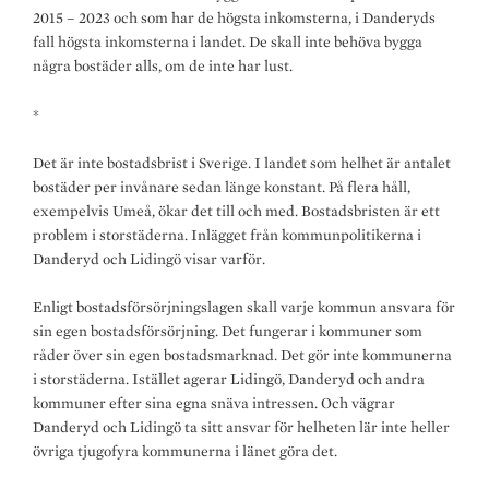
2015 – 2023 och som har de högsta inkomsterna, i Danderyds
fall högsta inkomsterna i landet. De skall inte behöva bygga
några bostäder alls, om de inte har lust.
*
Det är inte bostadsbrist i Sverige. I landet som helhet är antalet
bostäder per invånare sedan länge konstant. På flera håll,
exempelvis Umeå, ökar det till och med. Bostadsbristen är ett
problem i storstäderna. Inlägget från kommunpolitikerna i
Danderyd och Lidingö visar varför.
Enligt bostadsförsörjningslagen skall varje kommun ansvara för
sin egen bostadsförsörjning. Det fungerar i kommuner som
råder över sin egen bostadsmarknad. Det gör inte kommunerna
i storstäderna. Istället agerar Lidingö, Danderyd och andra
kommuner efter sina egna snäva intressen. Och vägrar
Danderyd och Lidingö ta sitt ansvar för helheten lär inte heller
övriga tjugofyra kommunerna i länet göra det.