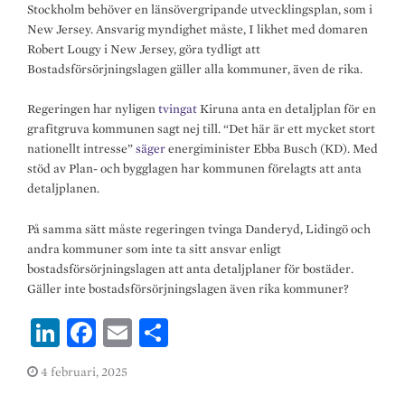
Stockholm behöver en länsövergripande utvecklingsplan, som i
New Jersey. Ansvarig myndighet måste, I likhet med domaren
Robert Lougy i New Jersey, göra tydligt att
Bostadsförsörjningslagen gäller alla kommuner, även de rika.
Regeringen har nyligen
tvingat
Kiruna anta en detaljplan för en
grafitgruva kommunen sagt nej till. “Det här är ett mycket stort
nationellt intresse”
säger
energiminister Ebba Busch (KD). Med
stöd av Plan- och bygglagen har kommunen förelagts att anta
detaljplanen.
På samma sätt måste regeringen tvinga Danderyd, Lidingö och
andra kommuner som inte ta sitt ansvar enligt
bostadsförsörjningslagen att anta detaljplaner för bostäder.
Gäller inte bostadsförsörjningslagen även rika kommuner?
Li
Fa
E
S
n
ce
m
h
4 februari, 2025
ke
b
ai
ar