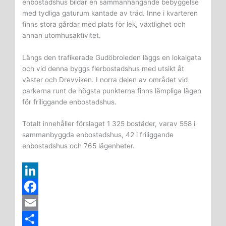
enbostadshus bildar en sammanhängande bebyggelse
med tydliga gaturum kantade av träd. Inne i kvarteren
finns stora gårdar med plats för lek, växtlighet och
annan utomhus­aktivitet.
Längs den trafikerade Gudö­broleden läggs en lokal­gata
och vid denna byggs flerbostadshus med utsikt åt
väster och Drevviken. I norra delen av områd­et vid
parkerna runt de högsta punkterna finns lämpliga lägen
för friliggande enbostadshus.
Totalt innehåller förslaget 1 325 bo­städ­er, varav 558 i
sammanbyggda enbo­stads­hus, 42 i fri­lig­gande
enbostadshus och 765 lägenheter.
L
i
F
n
a
E