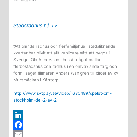
i
d
b
i
l
Kärrtorp
I
o
l
a
får
Stadsradhus på TV
efterföljare
n
o
i
k
Nynäshamn
”Att blanda radhus och flerfamiljshus i stadsliknande
kvarter har blivit ett allt vanligare sätt att bygga i
Sverige. Ola Anderssons hus är något mellan
flerbostadshus och radhus i en omväxlande färg och
form” säger fiilmaren Anders Wahlgren till bilder av kv
Mursmäckan i Kärrtorp.
http://www.svtplay.se/video/1680489/spelet-om-
stockholm-del-2-av-2
L
i
F