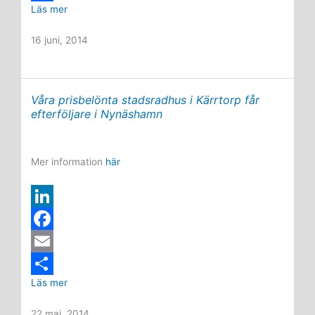
En
Läs mer
k
c
m
D
ny
e
e
a
e
stadsdel
16 juni, 2014
i
d
b
i
l
sydöstra
I
o
l
a
Stockholm:
Våra prisbelönta stadsradhus i Kärrtorp får
Skrubba
n
o
efterföljare i Nynäshamn
Malm
k
Mer information
här
L
i
F
n
a
E
Våra
Läs mer
k
c
m
D
prisbelönta
e
e
a
e
stadsradhus
22 maj, 2014