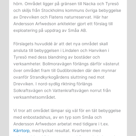
hörn. Området ligger på gränsen till Nacka och Tyresö
och skiljs från Stockholms kommuns övriga bebyggelse
av Drevviken och Flatens naturreservat. Här har
Andersson Arfwedson arkitekter gjort ett förslag till
exploatering på uppdrag av Småa AB.
Förslagets huvudidé är att det nya området skall
ansluta till bebyggelsen i Lindalen och Han­viken i
Tyresö med dess blandning av bostäd­er och
verksamheter. Bollmoravägen förlängs därför västerut
över området fram till Gudöbroleden där den mynnar
ovanför Strandkyrkogårdens sluttning ned mot
Drevviken. I nord-sydlig riktning förlängs
Solkraftsvägen och Vattenkraftsvägen norrut från
verksamhetsområdet.
Vi tror att området lämpar sig väl för en tät bebyggelse
med enbostadshus, av en typ som Småa och
Andersson Arfwedson arbetat med tidigare i t.ex.
Kärrtorp
, med lyckat resultat. Kvarteren med