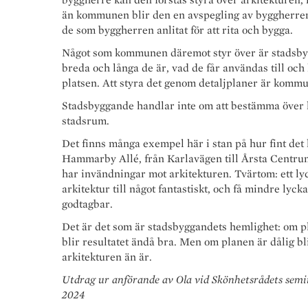
än kommunen blir den en avspegling av byggherre
de som byggherren anlitat för att rita och bygga.
Något som kommunen däremot styr över är stadsbyg
breda och långa de är, vad de får användas till och 
platsen. Att styra det genom detaljplaner är komm
Stadsbyggande handlar inte om att bestämma över 
stadsrum.
Det finns många exempel här i stan på hur fint det 
Hammarby Allé, från Karlavägen till Årsta Centrum.
har invändningar mot arkitekturen. Tvärtom: ett lyc
arkitektur till något fantastiskt, och få mindre lyck
godtagbar.
Det är det som är stadsbyggandets hemlighet: om p
blir resultatet ändå bra. Men om planen är dålig blir
arkitekturen än är.
Utdrag ur anförande av Ola vid Skönhetsrådets semi
2024