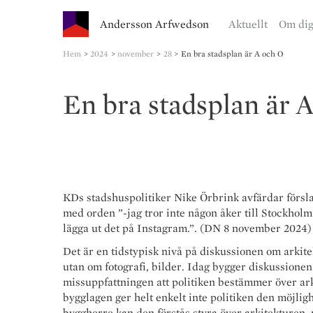
Andersson Arfwedson
Aktuellt
Om di
Hem
2024
november
28
En bra stadsplan är A och O
En bra stadsplan är 
KDs stadshuspolitiker Nike Örbrink avfärdar försla
med orden ”-jag tror inte någon åker till Stockholm
lägga ut det på Instagram.”. (DN 8 november 2024)
Det är en tidstypisk nivå på diskussionen om arkite
utan om fotografi, bilder. Idag bygger diskussione
missuppfattningen att politiken bestämmer över arki
bygglagen ger helt enkelt inte politiken den möjli
byggherre kan den förstås styra över arkitekture