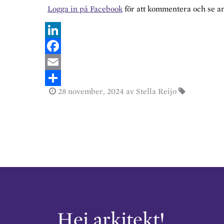
Logga in på Facebook
för att kommentera och se 
L
i
F
n
a
E
28 november, 2024
av Stella Reijo
k
c
m
S
e
e
a
h
d
b
i
a
I
o
l
r
n
o
e
k
Hej arkitekt!