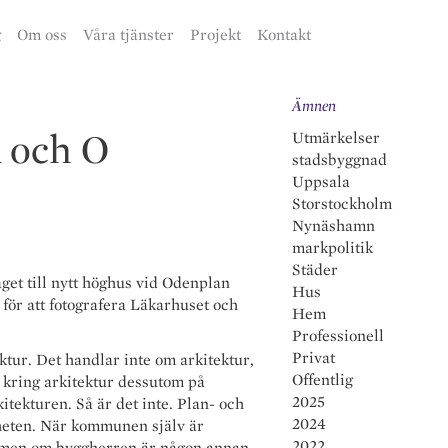
g
Om oss
Våra tjänster
Projekt
Kontakt
Ämnen
A och O
Utmärkelser
stadsbyggnad
Uppsala
Storstockholm
Nynäshamn
markpolitik
Städer
get till nytt höghus vid Odenplan
Hus
 för att fotografera Läkarhuset och
Hem
Professionell
Privat
ktur. Det handlar inte om arkitektur,
Offentlig
n kring arkitektur dessutom på
2025
tekturen. Så är det inte. Plan- och
2024
gheten. När kommunen själv är
2022
n, men om byggherren är någon annan