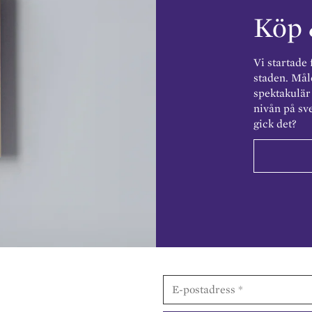
Köp 
Vi startade 
staden. Mål
spektakulär 
nivån på sv
gick det?