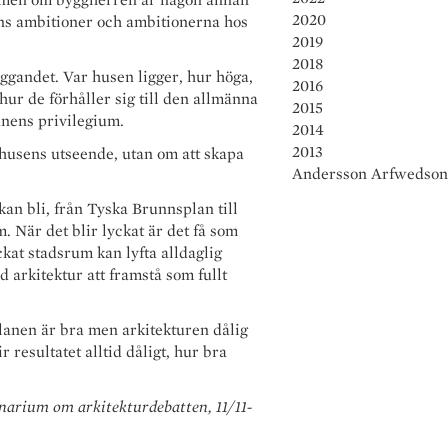
2020
ns ambitioner och ambitionerna hos
2019
2018
gandet. Var husen ligger, hur höga,
2016
hur de förhåller sig till den allmänna
2015
unens privilegium.
2014
2013
husens utseende, utan om att skapa
Andersson Arfwedson
kan bli, från Tyska Brunnsplan till
 När det blir lyckat är det få som
kat stadsrum kan lyfta alldaglig
ad arkitektur att framstå som fullt
lanen är bra men arkitekturen dålig
 resultatet alltid dåligt, hur bra
narium om arkitekturdebatten, 11/11-