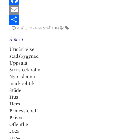
i
F
n
a
E
9 juli, 2024
av Stella Reijo
k
c
m
S
Ämnen
e
e
a
h
Utmärkelser
d
b
i
a
stadsbyggnad
I
o
l
r
Uppsala
n
o
e
Storstockholm
Nynäshamn
k
markpolitik
Städer
Hus
Hem
Professionell
Privat
Offentlig
2025
2024