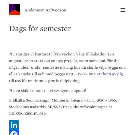
Andersson Arfwedson
Dags för semester
Nu stänger vi kontoret i fyra veckor. Vi är tillbaks den 12:e
augusti, redo att ta oss an nya projekt, stora som små. Får du
några idéer under semestern kring hur du skulle vilja bygga om,
eller kanske till och med bygga nytt – tveka inte att
höra av dig
till oss
för en timmes gratis rådgivning.
Ha en skön sommar – vi ses igen i augusti!
Bildkälla: Sommarstuga i Mönsterås, fotograf okänd, 1950 – 1965,
Stockholms stadsarkiv, SE/SSA/1200/Idrottsförvaltningen/K 1
LB_SSA_1200_01_086
L