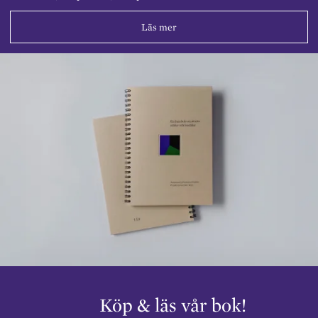
Läs mer
Köp & läs vår bok!