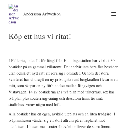
Andersson Arfwedson
Köp ett hus vi ritat!
I Fullersta, inte allt för långt från Huddinge station har vi ritat 30
bostäder på en gammal villatomt. De innebär inte bara fler bostäder
utan också ett nytt sätt att röra sig i området. Genom det stora
kvarteret har vi dragit en ny privatgata runt bergknallen i kvarterets
mitt, som skapar en ny förbindelse mellan Ringvägen och
Vistavägen. 14 av bostäderna är i två plan med takterrass, sex har
två plan plus souterrängvåning och dessutom finns tio små
studiohus, varav några med loft.
Alla bostäder har en egen, avskild uteplats och en liten trädgård. I
tvåplanshusen vänder sig ett stort allrum på entréplanet mot
uteplatsen. I husen med souterrängvåning ligger de stora öppna