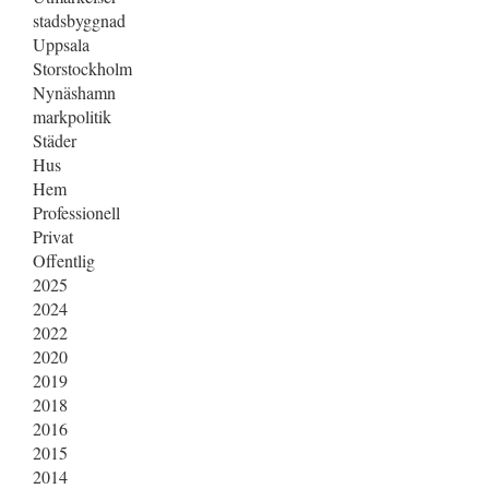
I
o
l
r
stadsbyggnad
n
o
e
Uppsala
Storstockholm
k
Nynäshamn
markpolitik
Städer
Hus
Hem
Professionell
Privat
Offentlig
2025
2024
2022
2020
2019
2018
2016
2015
2014