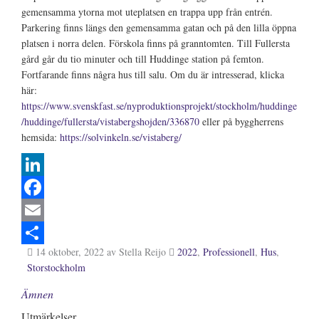
gemensamma ytorna mot uteplatsen en trappa upp från entrén.
Parkering finns längs den gemensamma gatan och på den lilla öppna
platsen i norra delen. Förskola finns på granntomten. Till Fullersta
gård går du tio minuter och till Huddinge station på femton.
Fortfarande finns några hus till salu. Om du är intresserad, klicka
här:
https://www.svenskfast.se/nyproduktionsprojekt/stockholm/huddinge
/huddinge/fullersta/vistabergshojden/336870
eller på byggherrens
hemsida:
https://solvinkeln.se/vistaberg/
L
i
F
n
a
E
14 oktober, 2022
av Stella Reijo
2022
,
Professionell
,
Hus
,
k
c
m
S
Storstockholm
e
e
a
h
Ämnen
d
b
i
a
Utmärkelser