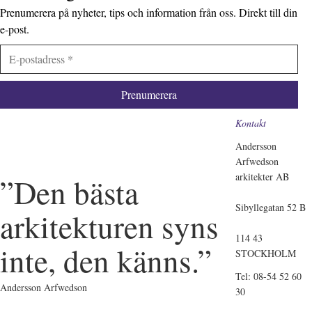
Prenumerera på nyheter, tips och information från oss. Direkt till din
e-post.
Kontakt
Andersson
Arfwedson
arkitekter AB
”Den bästa
Sibyllegatan 52 B
arkitekturen syns
114 43
inte, den känns.”
STOCKHOLM
Tel: 08-54 52 60
Andersson Arfwedson
30