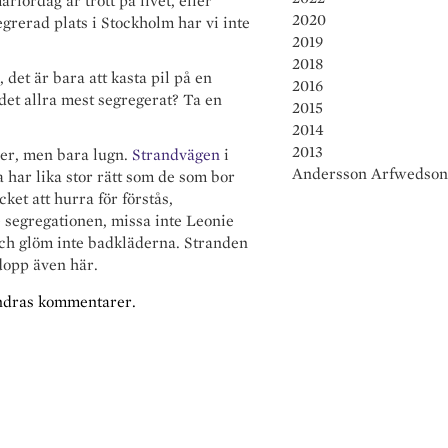
lördag är trött på livet, eller
2020
egrerad plats i Stockholm har vi inte
2019
2018
 det är bara att kasta pil på en
2016
et allra mest segregerat? Ta en
2015
2014
2013
ner, men bara lugn.
Strandvägen
i
Andersson Arfwedson
har lika stor rätt som de som bor
cket att hurra för förstås,
se segregationen, missa inte Leonie
ch glöm inte badkläderna. Stranden
dopp även här.
andras kommentarer.