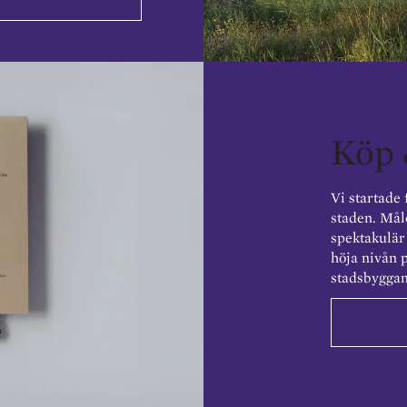
Köp 
Vi startade 
staden. Mål
spektakulär 
höja nivån 
stadsbyggan