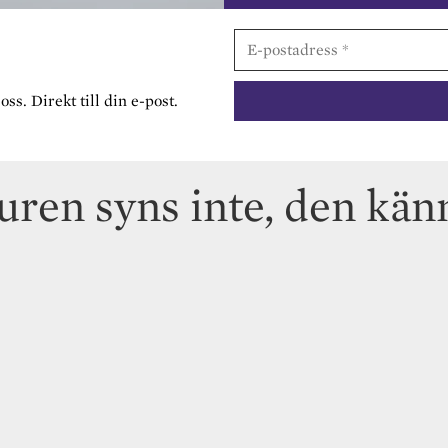
s. Direkt till din e-post.
uren syns inte, den kän