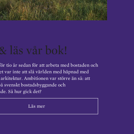
& läs vår bok!
för tio år sedan för att arbeta med bostaden och
et var inte att slå världen med häpnad med
arkitektur. Ambitionen var större än så: att
på svenskt bostadsbyggande och
de. Så hur gick det?
Läs mer