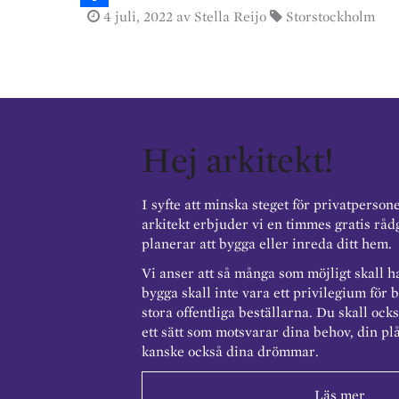
4 juli, 2022
av Stella Reijo
Storstockholm
k
c
m
S
e
e
a
h
d
b
i
a
I
o
l
r
n
o
e
Hej arkitekt!
k
I syfte att minska steget för privatperson
arkitekt erbjuder vi en timmes gratis rådg
planerar att bygga eller inreda ditt hem.
Vi anser att så många som möjligt skall ha
bygga skall inte vara ett privilegium för 
stora offentliga beställarna. Du skall ock
ett sätt som motsvarar dina behov, din pl
kanske också dina drömmar.
Läs mer