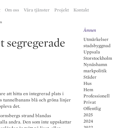
g
Om oss
Våra tjänster
Projekt
Kontakt
lm
Ämnen
t segregerade
Utmärkelser
stadsbyggnad
Uppsala
Storstockholm
Nynäshamn
markpolitik
Städer
Hus
Hem
re att hitta en integrerad plats i
Professionell
 tunnelbanans blå och gröna linjer
Privat
pleva det.
Offentlig
2025
ornsbergs strand blandas
2024
h alla andra. Den som inte uppskattar
2022