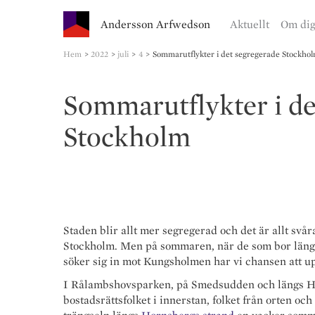
Andersson Arfwedson
Aktuellt
Om di
Hem
2022
juli
4
Sommarutflykter i det segregerade Stockho
Sommarutflykter i de
Stockholm
Staden blir allt mer segregerad och det är allt svåra
Stockholm. Men på sommaren, när de som bor längs
söker sig in mot Kungsholmen har vi chansen att up
I Rålambshovsparken, på Smedsudden och längs H
bostadsrättsfolket i innerstan, folket från orten oc