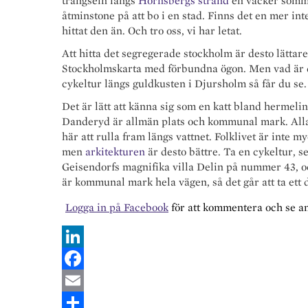
trängseln längs
Hornsbergs strand
en vacker sommar
åtminstone på att bo i en stad. Finns det en mer int
hittat den än. Och tro oss, vi har letat.
Att hitta det segregerade stockholm är desto lättare,
Stockholmskarta med förbundna ögon. Men vad är d
cykeltur längs guldkusten i Djursholm så får du se.
Det är lätt att känna sig som en katt bland hermeli
Danderyd är allmän plats och kommunal mark. Alla 
här att rulla fram längs vattnet. Folklivet är inte my
men
arkitekturen
är desto bättre. Ta en cykeltur, 
Geisendorfs magnifika villa Delin på nummer 43, o
är kommunal mark hela vägen, så det går att ta ett 
Logga in på Facebook
för att kommentera och se 
L
i
F
n
a
E