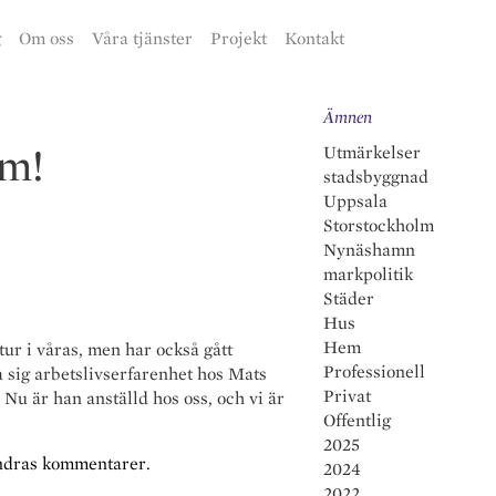
g
Om oss
Våra tjänster
Projekt
Kontakt
Ämnen
em!
Utmärkelser
stadsbyggnad
Uppsala
Storstockholm
Nynäshamn
markpolitik
Städer
Hus
Hem
r i våras, men har också gått
Professionell
a sig arbetslivserfarenhet hos Mats
Privat
u är han anställd hos oss, och vi är
Offentlig
2025
andras kommentarer.
2024
2022