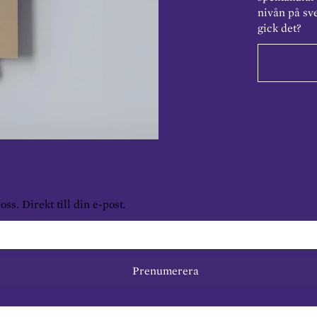
nivån på sv
gick det?
s. Direkt till din e-post.