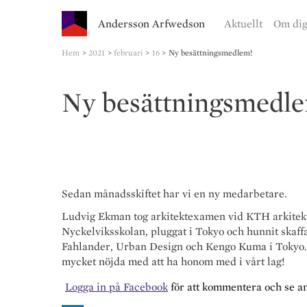
Andersson Arfwedson
Aktuellt
Om di
Hem
2021
februari
16
Ny besättningsmedlem!
Ny besättningsmedl
Sedan månadsskiftet har vi en ny medarbetare.
Ludvig Ekman tog arkitektexamen vid KTH arkitektu
Nyckelviksskolan, pluggat i Tokyo och hunnit skaff
Fahlander, Urban Design och Kengo Kuma i Tokyo. N
mycket nöjda med att ha honom med i vårt lag!
Logga in på Facebook
för att kommentera och se 