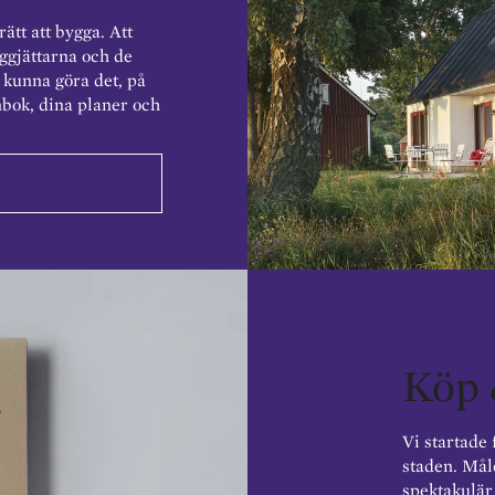
ätt att bygga. Att
yggjättarna och de
å kunna göra det, på
nbok, dina planer och
Köp 
Vi startade 
staden. Mål
spektakulär 