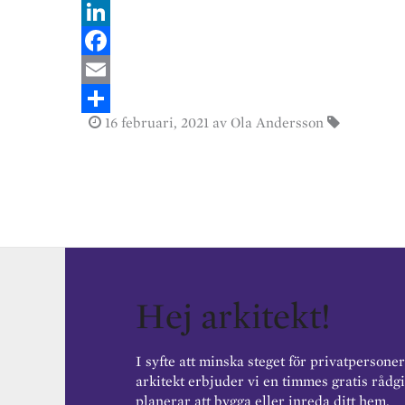
L
i
F
n
a
E
16 februari, 2021
av Ola Andersson
k
c
m
S
e
e
a
h
d
b
i
a
I
o
l
r
n
o
e
k
Hej arkitekt!
I syfte att minska steget för privatpersoner
arkitekt erbjuder vi en timmes gratis rådgi
planerar att bygga eller inreda ditt hem.