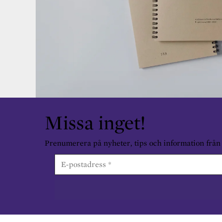
Missa inget!
Prenumerera på nyheter, tips och information från os