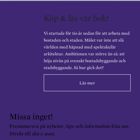
Köp & läs vår bok!
Vi startade för tio år sedan för att arbeta med
bostaden och staden. Målet var inte att slå
världen med häpnad med spektakulär
arkitektur. Ambitionen var större än så: att
höja nivån på svenskt bostadsbyggande och
stadsbyggande. Så hur gick det?
Läs mer
Missa inget!
Prenumerera på nyheter, tips och information från oss.
Direkt till din e-post.