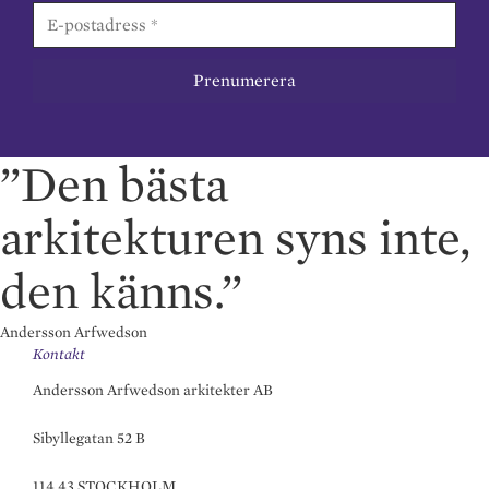
”Den bästa
arkitekturen syns inte,
den känns.”
Andersson Arfwedson
Kontakt
Andersson Arfwedson arkitekter AB
Sibyllegatan 52 B
114 43 STOCKHOLM