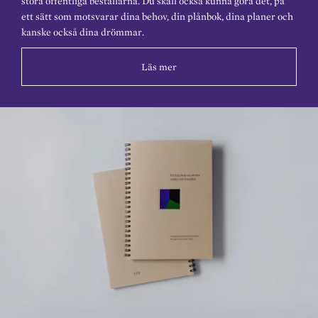
stora offentliga beställarna. Du skall också kunna göra det, på
ett sätt som motsvarar dina behov, din plånbok, dina planer och
kanske också dina drömmar.
Läs mer