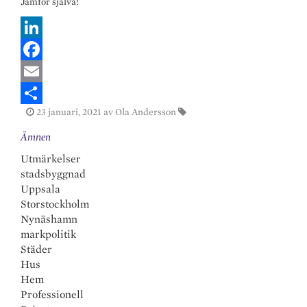
Jämför själva!
L
i
F
n
a
E
23 januari, 2021
av Ola Andersson
k
c
m
S
Ämnen
e
e
a
h
Utmärkelser
d
b
i
a
stadsbyggnad
I
o
l
r
Uppsala
n
o
e
Storstockholm
Nynäshamn
k
markpolitik
Städer
Hus
Hem
Professionell