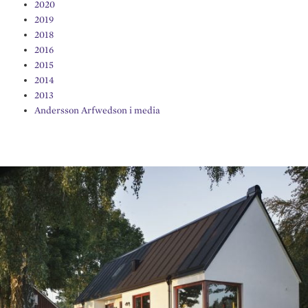
2020
2019
2018
2016
2015
2014
2013
Andersson Arfwedson i media