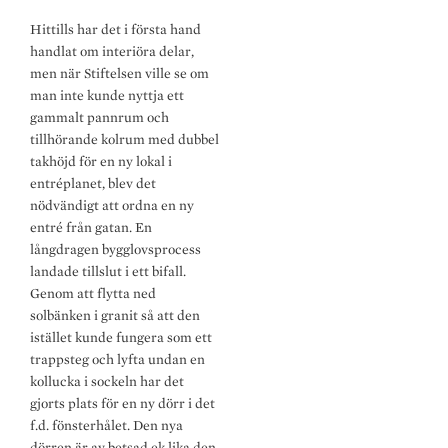
Hittills har det i första hand
handlat om interiöra delar,
men när Stiftelsen ville se om
man inte kunde nyttja ett
gammalt pannrum och
tillhörande kolrum med dubbel
takhöjd för en ny lokal i
entréplanet, blev det
nödvändigt att ordna en ny
entré från gatan. En
långdragen bygglovsprocess
landade tillslut i ett bifall.
Genom att flytta ned
solbänken i granit så att den
istället kunde fungera som ett
trappsteg och lyfta undan en
kollucka i sockeln har det
gjorts plats för en ny dörr i det
f.d. fönsterhålet. Den nya
dörren är av betsad ek lika den