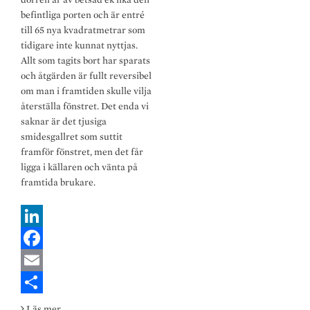
befintliga porten och är entré
till 65 nya kvadratmetrar som
tidigare inte kunnat nyttjas.
Allt som tagits bort har sparats
och åtgärden är fullt reversibel
om man i framtiden skulle vilja
återställa fönstret. Det enda vi
saknar är det tjusiga
smidesgallret som suttit
framför fönstret, men det får
ligga i källaren och vänta på
framtida brukare.
L
i
F
n
a
E
k
c
m
S
Ibland
Läs mer