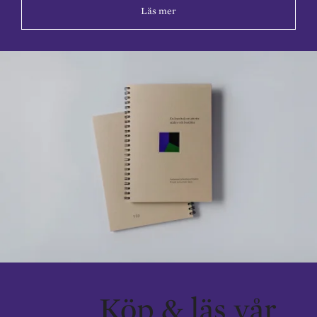
Läs mer
Köp & läs vår