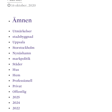
är
16 oktober, 2020
e
e
a
h
vårt
d
b
i
a
uppdrag
Ämnen
att
I
o
l
r
göra
n
o
e
Utmärkelser
så
stadsbyggnad
lite
k
Uppsala
som
Storstockholm
möjligt
Nynäshamn
markpolitik
Städer
Hus
Hem
Professionell
Privat
Offentlig
2025
2024
2022