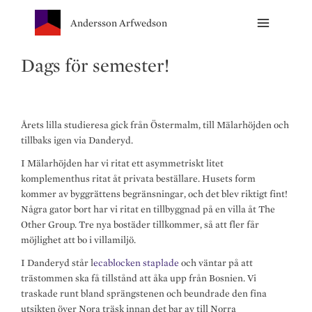
Andersson Arfwedson
Dags för semester!
Årets lilla studieresa gick från Östermalm, till Mälarhöjden och
tillbaks igen via Danderyd.
I Mälarhöjden har vi ritat ett asymmetriskt litet
komplementhus ritat åt privata beställare. Husets form
kommer av byggrättens begränsningar, och det blev riktigt fint!
Några gator bort har vi ritat en tillbyggnad på en villa åt The
Other Group. Tre nya bostäder tillkommer, så att fler får
möjlighet att bo i villamiljö.
I Danderyd står l
ecablocken staplade
och väntar på att
trästommen ska få tillstånd att åka upp från Bosnien. Vi
traskade runt bland sprängstenen och beundrade den fina
utsikten över Nora träsk innan det bar av till Norra