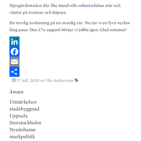
Djurgårdsstaden där Åke Sundvalls
enbostadshus
står och
väntar på trottoar och köpare.
En trevlig avslutning på en ovanlig vår. Nu tar vi en fyra veckor
lång paus. Den 17:e augusti börjar vi jobba igen. Glad sommar!
L
i
F
n
a
E
17 juli, 2020
av Ola Andersson
k
c
m
S
Ämnen
e
e
a
h
Utmärkelser
d
b
i
a
stadsbyggnad
I
o
l
r
Uppsala
n
o
e
Storstockholm
Nynäshamn
k
markpolitik