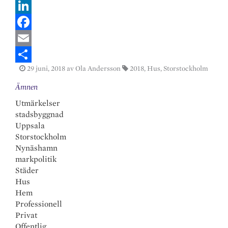
L
i
F
n
a
E
29 juni, 2018
av Ola Andersson
2018
,
Hus
,
Storstockholm
k
c
m
S
Ämnen
e
e
a
h
Utmärkelser
d
b
i
a
stadsbyggnad
I
o
l
r
Uppsala
n
o
e
Storstockholm
Nynäshamn
k
markpolitik
Städer
Hus
Hem
Professionell
Privat
Offentlig