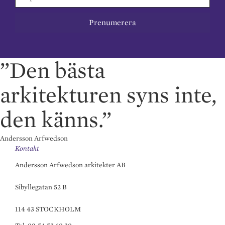
”Den bästa
arkitekturen syns inte,
den känns.”
Andersson Arfwedson
Kontakt
Andersson Arfwedson arkitekter AB
Sibyllegatan 52 B
114 43 STOCKHOLM