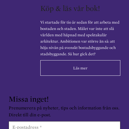
Köp & läs vår bok!
Vi startade för tio år sedan för att arbeta med
bostaden och staden. Målet var inte att slå
världen med häpnad med spektakulär
arkitektur. Ambitionen var större än så: att
höja nivån på svenskt bostadsbyggande och
stadsbyggande. Så hur gick det?
Läs mer
Missa inget!
Prenumerera på nyheter, tips och information från oss.
Direkt till din e-post.