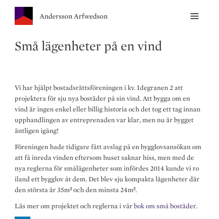
Andersson Arfwedson
Små lägenheter på en vind
Vi har hjälpt bostadsrättsföreningen i kv. Idegranen 2 att
projektera för sju nya bostäder på sin vind. Att bygga om en
vind är ingen enkel eller billig historia och det tog ett tag innan
upphandlingen av entreprenaden var klar, men nu är bygget
äntligen igång!
Föreningen hade tidigare fått avslag på en bygglovsansökan om
att få inreda vinden eftersom huset saknar hiss, men med de
nya reglerna för smålägenheter som infördes 2014 kunde vi ro
iland ett bygglov åt dem. Det blev sju kompakta lägenheter där
den största är 35m² och den minsta 24m².
Läs mer om projektet och reglerna i vår
bok
om små bostäder
.