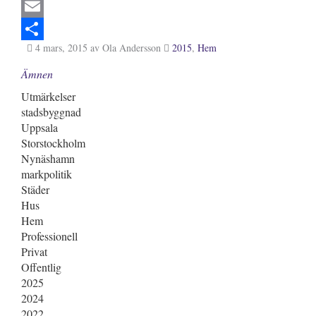
i
F
n
a
E
4 mars, 2015
av Ola Andersson
2015
,
Hem
k
c
m
S
Ämnen
e
e
a
h
Utmärkelser
d
b
i
a
stadsbyggnad
I
o
l
r
Uppsala
n
o
e
Storstockholm
Nynäshamn
k
markpolitik
Städer
Hus
Hem
Professionell
Privat
Offentlig
2025
2024
2022