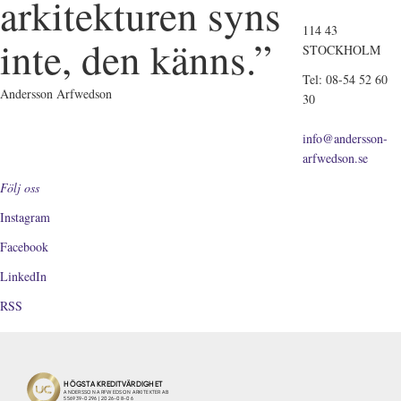
arkitekturen syns
114 43
inte, den känns.”
STOCKHOLM
Tel: 08-54 52 60
Andersson Arfwedson
30
info@andersson-
arfwedson.se
Följ oss
Instagram
Facebook
LinkedIn
RSS