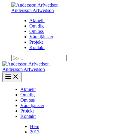
Hoppa
till
Andersson Arfwedson
innehåll
Aktuellt
Om dig
Om oss
Våra tjänster
Projekt
Kontakt
Sök
efter:
Sök
Andersson Arfwedson
Aktuellt
Om dig
Om oss
Våra tjänster
Projekt
Kontakt
Hem
2013