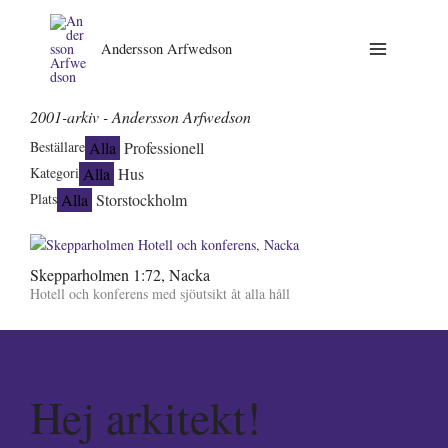
Andersson Arfwedson
2001-arkiv - Andersson Arfwedson
Alla
Professionell
Beställare
Alla
Hus
Kategori
Alla
Storstockholm
Plats
Skepparholmen 1:72, Nacka
Hotell och konferens med sjöutsikt åt alla håll
Hej arkitekt!