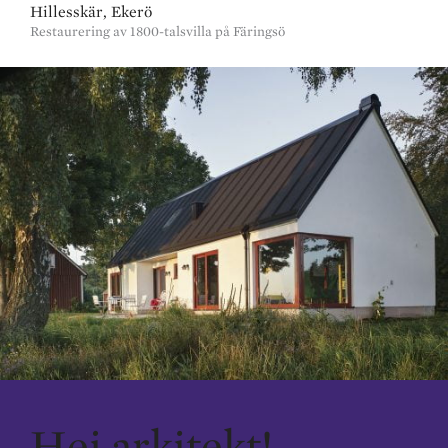
Hillesskär, Ekerö
Restaurering av 1800-talsvilla på Färingsö
Hej arkitekt!