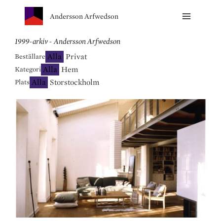
Andersson Arfwedson
1999-arkiv - Andersson Arfwedson
Alla
Privat
Beställare
Alla
Hem
Kategori
Alla
Storstockholm
Plats