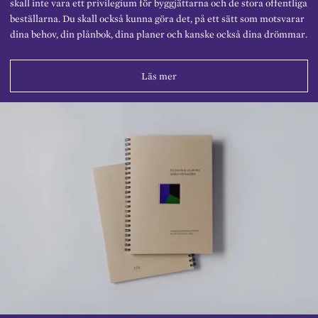
skall inte vara ett privilegium för byggjättarna och de stora offentliga
beställarna. Du skall också kunna göra det, på ett sätt som motsvarar
dina behov, din plånbok, dina planer och kanske också dina drömmar.
Läs mer