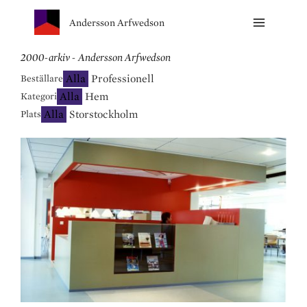
Andersson Arfwedson
2000-arkiv - Andersson Arfwedson
Alla
Professionell
Beställare
Alla
Hem
Kategori
Alla
Storstockholm
Plats