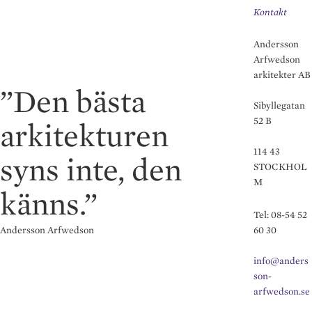
Kontakt
Andersson
Arfwedson
arkitekter AB
”Den bästa
Sibyllegatan
52 B
arkitekturen
114 43
syns inte, den
STOCKHOL
M
känns.”
Tel: 08-54 52
Andersson Arfwedson
60 30
info@anders
son-
arfwedson.se