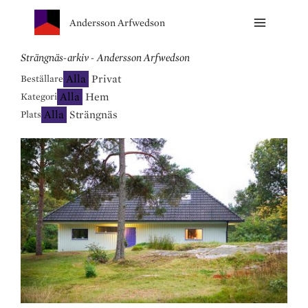
Andersson Arfwedson
Strängnäs-arkiv - Andersson Arfwedson
Alla
Privat
Beställare
Alla
Hem
Kategori
Alla
Strängnäs
Plats