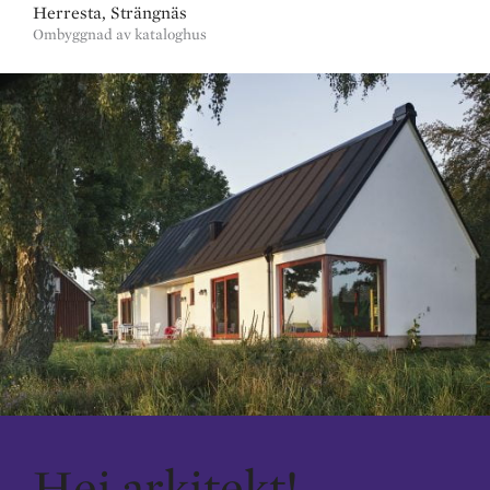
Herresta, Strängnäs
Ombyggnad av kataloghus
Hej arkitekt!