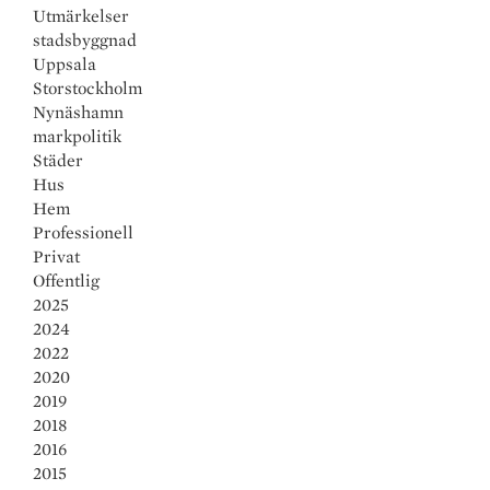
Utmärkelser
d
b
i
a
stadsbyggnad
I
o
l
r
Uppsala
n
o
e
Storstockholm
Nynäshamn
k
markpolitik
Städer
Hus
Hem
Professionell
Privat
Offentlig
2025
2024
2022
2020
2019
2018
2016
2015