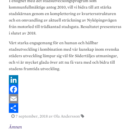
I enlighet med det stadsutvecklingsprogram som
kommunfullmäktige antog 2010, vill vi bidra till att stärka
stadskärnan genom en komplettering av kvartersstrukturen
och en omvandling av aktuell sträckning av Nyköpingsvägen
från motorled till trädkantad stadsgata. Resultatet presenteras
i slutet av 2018.
Vårt starka engagemang för en human och hållbar
stadsutveckling i kombination med vår kunskap inom svenska
städers utveckling lämpar sig väl för Södertäljes utmaningar,
och vi är mycket glada över att nu få vara med och bidra till
stadens framtida utveckling.
L
i
F
n
a
E
7 september, 2018
av Ola Andersson
k
c
m
S
Ämnen
e
e
a
h