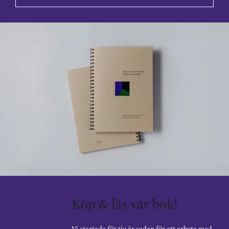
Köp & läs vår bok!
Vi startade för tio år sedan för att arbeta med