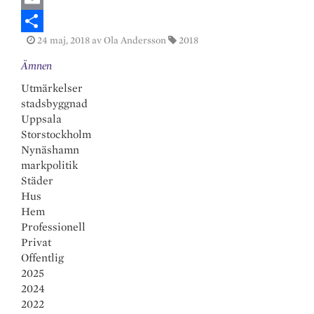
n
a
E
24 maj, 2018
av Ola Andersson
2018
k
c
m
S
Ämnen
e
e
a
h
Utmärkelser
d
b
i
a
stadsbyggnad
I
o
l
r
Uppsala
n
o
e
Storstockholm
Nynäshamn
k
markpolitik
Städer
Hus
Hem
Professionell
Privat
Offentlig
2025
2024
2022